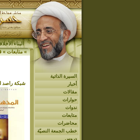
البناء الأخل
»
متابعات
»
ق
السيرة الذاتية
شبكة راصد ال
أخبار
مقالات
حوارات
ندوات
متابعات
محاضرات
خطب الجمعة النصيّة
دروس