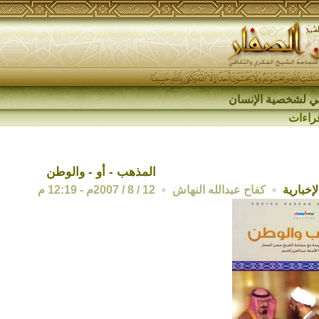
اقي لشخصية الإنسان
راءات
المذهب - أو - والوطن
إخبارية
كفاح عبدالله النهاش
12 / 8 / 2007م - 12:19 م