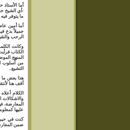
أما الأستاذ 
-أي الشيخ حس
ما يتوفر فيه
أما أمين عام
جميلاً بدع في
الرحب والتقيد
وكانت الكلمة
الكتاب فرأيت
المنهج الموض
من أسلوب ال
التشيع..
هذا بعض ما 
أقف هنا لأنت
الكلام أعلاه
والاشكالات ا
المعارضة، فه
عليها كمعلومة
كنت في حيرة
ضمن المعارض