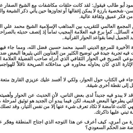
حمود أبو طالب فيقول: لقد كانت حلقات مكاشفات مع الشيخ الصفار على
ن- شخصية بارزة لا يمكن إغفالها أو تجاوزها حين يأتي ذكر الشيعة وا
 من فكر عميق وثقافة عالية.
 المجمع العالمي للتقريب بين المذاهب الإسلامية الشيخ محمد علي الت
ه السائل.. كما برع فيه العلامة المجيب تماماً إذ إتصف حديثه بالصراح
 الجميل ايضاً بقواعد الحوار القرآنية..
 الأخيرة للمرجع الديني السيد محمد حسين فضل الله، ومما جاء فيها
 فيه تجربة جيدة في توضيح الكثير من العناوين التي يثيرها البعض ض
وعي الصريح في الحوار الثقافي الذي أدراه صاحب الفضيلة العلامة 
إثارة الذي كان يحاوله محاوره في مداخلاته الصريحة ناقلاً للهو
جاء في الكتاب حول الحوار، ولكي لا أفسد عليك عزيزي القارئ متعة
قل إلى نقطة أخرى شيقة.
 قد لا يبدو فيه جديداً لدى بعض الناس، لأن الحديث عن الحوار وأهمي
لتي يطرحها البعض قديمة، لكن فيما يبدو أن الجديد هو توثيق لمرحلة 
ي كانت غامضة لا تكاد تعرف شيء عنها إلا من نفس التيار، وقد تصلك 
 تبني عليها ذاكرتك.
 من أمري، كيف أعرف عن هذا التوجه الذي اجتاح المنطقة وهجّر عدد
ة ضد الحكم السعودي؟