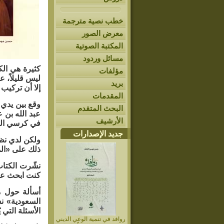
خطب نصية مترجمة
معرض الصور
المكتبة الصوتية
مسائل وردود
كثيرة هي الك
مؤلفات
ليس قليلاً، 
بريد
إلا أن تركيب
المقدمات
وقع بين يدي 
البحث المتقدم
عبد الله بن 
الأرشيف
في كرسي الح
جديد الإصدارات
ولكن لدي نظر
ذلك على «ال
نشّرت الكتاب 
كنت ابحث عن 
أسألة حول م
السعودية» ن
الأسئلة التي
روافد في تنمية الوعي الديني