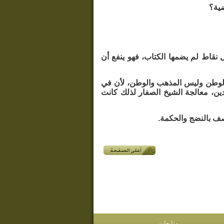
ضية؟
نقاط لم يضمها الكتاب، فهو ينفع أن
و الوطن وليس المذهب والوطن، لأن في
ين، معالجة الشيخ الصفار لذلك كانت
صف بالنضج والحكمة.
متابعات