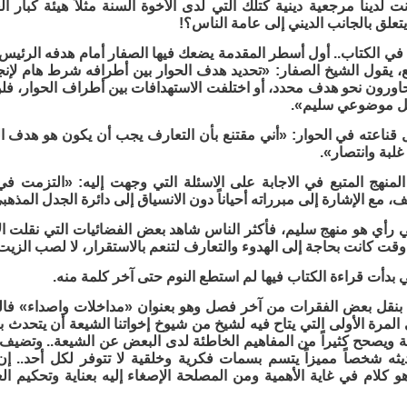
نت لدينا مرجعية دينية كتلك التي لدى الأخوة السنة مثلاً هيئة كبار 
تعلق بالجانب الديني إلى عامة الناس؟!
 في الكتاب.. أول أسطر المقدمة يضعك فيها الصفار أمام هدفه الرئيس م
، يقول الشيخ الصفار: «تحديد هدف الحوار بين أطرافه شرط هام لإنج
حاورون نحو هدف محدد، أو اختلفت الاستهدافات بين أطراف الحوار، فلن ي
كل موضوعي سليم».
 قناعته في الحوار: «أني مقتنع بأن التعارف يجب أن يكون هو هدف ال
لبة وانتصار».
منهج المتبع في الاجابة على الاسئلة التي وجهت إليه: «التزمت في إ
، مع الإشارة إلى مبرراته أحياناً دون الانسياق إلى دائرة الجدل المذهب
ي رأي هو منهج سليم، فأكثر الناس شاهد بعض الفضائيات التي نقلت ال
 كانت بحاجة إلى الهدوء والتعارف لتنعم بالاستقرار، لا لصب الزيت ع
تي بدأت قراءة الكتاب فيها لم استطع النوم حتى آخر كلمة منه.
نقل بعض الفقرات من آخر فصل وهو بعنوان «مداخلات واصداء» فالدك
 المرة الأولى التي يتاح فيه لشيخ من شيوخ إخواتنا الشيعة أن يتحدث
ة ويصحح كثيراً من المفاهيم الخاطئة لدى البعض عن الشيعة.. وتضيف
ثه شخصاً مميزاً يتسم بسمات فكرية وخلقية لا تتوفر لكل أحد.. إ
 كلام في غاية الأهمية ومن المصلحة الإصغاء إليه بعناية وتحكيم ال