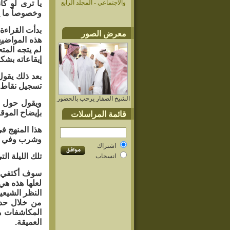
والاجتماعي - المجلّد الرابع
يا ترى لو كا
وخصوصاً ما ي
بدأت القراءة
معرض الصور
هذه المواضيع
لم يتجه المت
إيقاعاته بش
بعد ذلك يقول
تسجيل نقاط غ
الشيخ الصفار يرحب بالحضور
ويقول حول ال
بإيضاح الموقف
قائمة المراسلات
هذا المنهج ف
وشرب وفي وقت
اشتراك
تلك الليلة ال
انسحاب
سوف أكتفي ب
لعلها هذه هي
النظر الشيعي
من خلال حدي
المكاشفات هو
العميقة.