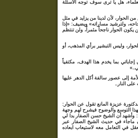
العلماء، هل يا ترى سوف توجه الأسئلة
ن الحوار، لأن لدينا من يزايد في مثل
احه، ولترشيد مساراته» ويضيف: «إذا
كون الحوار ناجحاً مثمراً، ولن تنتظم
حوار، وليس التبشير برأي المذهب، أو
جاباتي بما يخدم هذا الهدف، مكتفياً
ي..»
أمة إلى عصور سالفة أكل الدهر عليها
لى النار..
تورة عزيزة المانع تقول عن الحوار:
 بهذا التوسع والوضوح فيشرح لهم وجهة
: وأشهد أن الشيخ حسن الصفار بدا لي
ن ماجاء في حديث الشيخ الصفار عبر
عقل في التعامل معه لاستيعاب ابعاده