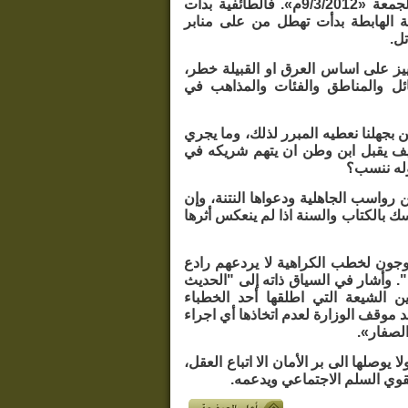
وحسنا فعل سماحته اذ تحدث عن وجوب فرض قانون يجرم التمييز في خطبة الجمعة «9/3/2012م». فالطائفية بدأت
ية الهابطة بدأت تهطل من على منابر
ل.
يز على اساس العرق او القبيلة خطر،
ئل والمناطق والفئات والمذاهب في
ن بجهلنا نعطيه المبرر لذلك، وما يجري
يف يقبل ابن وطن ان يتهم شريكه في
وله ننسب؟
واسب الجاهلية ودعواها النتنة، وإن
ك بالكتاب والسنة اذا لم ينعكس أثرها
وجون لخطب الكراهية لا يردعهم رادع
". وأشار في السياق ذاته إلى "الحديث
ن الشيعة التي اطلقها أحد الخطباء
موقف الوزارة لعدم اتخاذها أي اجراء
لصفار».
يوصلها الى بر الأمان الا اتباع العقل،
يقوي السلم الاجتماعي ويدعمه.