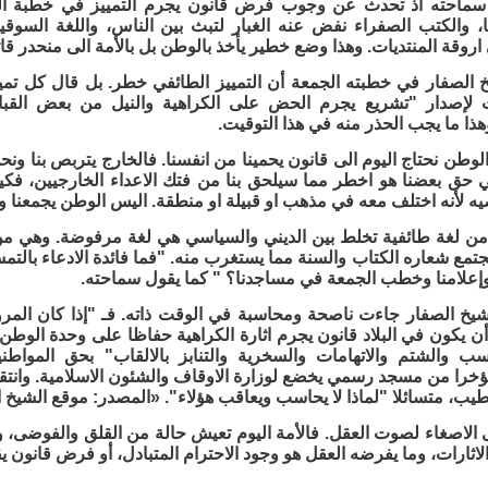
ا، والكتب الصفراء نفض عنه الغبار لتبث بين الناس، واللغة السوق
اروقة المنتديات. وهذا وضع خطير يأخذ بالوطن بل بالأمة الى منحدر قات
 الصفار في خطبته الجمعة أن التمييز الطائفي خطر. بل قال كل تمي
 لإصدار "تشريع يجرم الحض على الكراهية والنيل من بعض القبا
هذا ما يجب الحذر منه في هذا التوقيت.
لوطن نحتاج اليوم الى قانون يحمينا من انفسنا. فالخارج يتربص بنا ونح
 حق بعضنا هو اخطر مما سيلحق بنا من فتك الاعداء الخارجيين، فك
ه لأنه اختلف معه في مذهب او قبيلة او منطقة. اليس الوطن يجمعنا 
ن لغة طائفية تخلط بين الديني والسياسي هي لغة مرفوضة. وهي من ر
تمع شعاره الكتاب والسنة مما يستغرب منه. "فما فائدة الادعاء بالتمس
وإعلامنا وخطب الجمعة في مساجدنا؟ " كما يقول سماحته.
شيخ الصفار جاءت ناصحة ومحاسبة في الوقت ذاته. فـ "إذا كان المر
أن يكون في البلاد قانون يجرم اثارة الكراهية حفاظا على وحدة الوطن
ب والشتم والاتهامات والسخرية والتنابز بالالقاب" بحق المواطني
خرا من مسجد رسمي يخضع لوزارة الاوقاف والشئون الاسلامية. وانتقد 
يب، متسائلا "لماذا لا يحاسب ويعاقب هؤلاء". «المصدر: موقع الشيخ ا
ى الاصغاء لصوت العقل. فالأمة اليوم تعيش حالة من القلق والفوضى، ولا 
 الاثارات، وما يفرضه العقل هو وجود الاحترام المتبادل، أو فرض قانون 