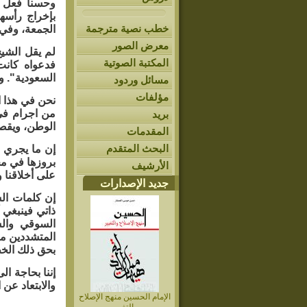
بإخراج رأسه
خطب نصية مترجمة
الجمعة، وفي 
معرض الصور
لم يقل الشيخ
المكتبة الصوتية
فدعواه كانت
السعودية". و
مسائل وردود
مؤلفات
نحن في هذا ا
من اجرام في
بريد
الوطن، ويقصي
المقدمات
البحث المتقدم
إن ما يجري م
بروزها في مج
الأرشيف
على أخلاقنا 
جديد الإصدارات
إن كلمات ال
ذاتي فينبغي 
السوقي والس
المتشددين مؤ
بحق ذلك الخط
إننا بحاجة ال
والابتعاد عن
الإمام الحسين منهج الإصلاح