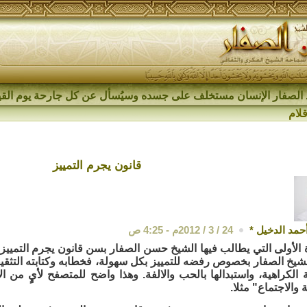
الصفار الإنسان مستخلف على جسده وسيُسأل عن كل جارحة يوم القي
قلام
قانون يجرم التمييز
أحمد الدخيل
*
24 / 3 / 2012م - 4:25 ص
 الأولى التي يطالب فيها الشيخ حسن الصفار بسن قانون يجرم التمييز.
خ الصفار بخصوص رفضه للتمييز بكل سهولة، فخطابه وكتابته التثقيف
الكراهية، واستبدالها بالحب والالفة. وهذا واضح للمتصفح لأيٍ من 
 والاجتماع" مثلا.