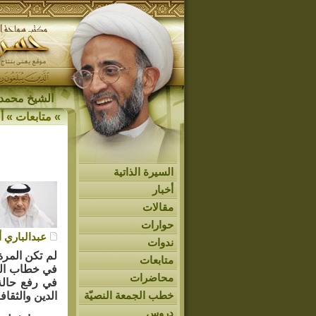
الشيخ محمد 
»
متابعات
»
أ
السيرة الذاتية
أخبار
مقالات
حوارات
عبدالباري 
ندوات
لم تكن المرة
متابعات
في خطاب الشي
محاضرات
في رفع حالة 
خطب الجمعة النصيّة
الدين والثقافة
دروس