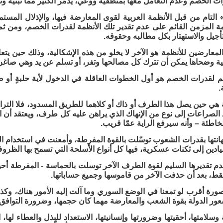
ات الخصم وعدم التعامل معها بمنطقية ووعي، يدمّر الكثير مما نبنيه 
التام من قبل الأنظمة العربية لقوى المعارضة فيها، والإذلال المستم
 المزمن القائم على عدم تقدير تلك الأنظمة لقدرات الخصم، ومن ثم 
تأجيل والاستهتار بكل مطالبه وحقوقه.
عارضين للأنظمة هو الآخر لا يخلو من هذه الإشكالية، وذلك حين يتعامل
ية وضحاها يمكن أن تترك كل مصالحها وتفر، أو تسلم عن يد وهي صاغر
يم لقدرات الخصم هو أول الخطوات العاقلة في الدخول لأية حلبةٍ أو ص
.
ي حين يصل هذا الطرف أو ذاك أو كلاهما للطريق المسدود، فلا التراج
 الصراعات إلى نوع من الإنهاك الذي يراهن عليه كل طرف، ويعتقد أن ا
خاطئة – وأنه سيرفع الراية عمّا قريب.
تهانتها بقدرات الشعوب توسّلت بالقوة المفرطة، وأمعنت في استخدا
يادين إلى ثكنات عسكرية، فيها كل أنواع الأسلحة التي تسمح بها الظروف
م تقديرها السليم لقوة الطرف الآخر توسلت بالحماسة - المفرطة أحيان
فقط، بعد أن حذفت الآخر من قاموسها وجميع حساباتها.
صورة أقرب لو تمعنا في الوضع السوري وما آلت إليه الأمور هناك، وكذ
شعور الدولة بقوة الشعب والمعارضة مهما كان حجمها، وضرورة التوافق و
لامتها، أحقيتها وضرورتها وإنسانيتها، الاستعداد للبذل والعطاء لها، ا