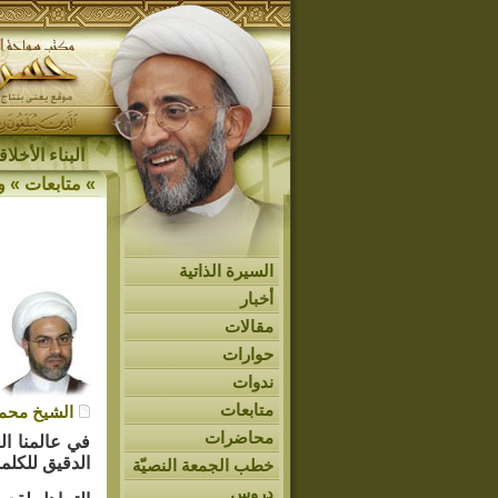
البناء الأخل
»
متابعات
»
و
السيرة الذاتية
أخبار
مقالات
حوارات
ندوات
متابعات
الشيخ محمد
محاضرات
في عالمنا ال
الدقيق للكلم
خطب الجمعة النصيّة
دروس