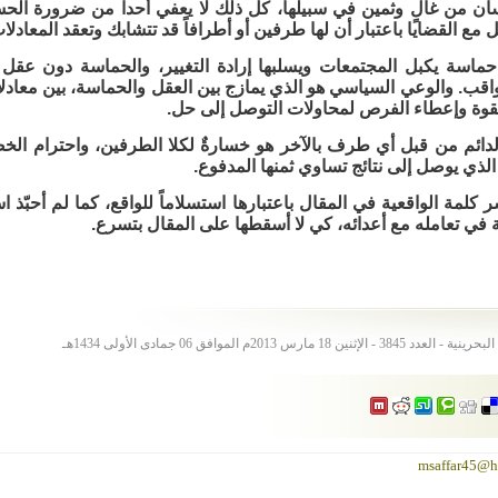
سان من غالٍ وثمين في سبيلها، كل ذلك لا يعفي أحداً من ضرورة الح
ل مع القضايا باعتبار أن لها طرفين أو أطرافاً قد تتشابك وتعقد المعادلا
حماسة يكبل المجتمعات ويسلبها إرادة التغيير، والحماسة دون عقل 
ب. والوعي السياسي هو الذي يمازج بين العقل والحماسة، بين معادلا
 بقوة وإعطاء الفرص لمحاولات التوصل إلى حل.
دائم من قبل أي طرف بالآخر هو خسارةٌ لكلا الطرفين، واحترام الخ
الذي يوصل إلى نتائج تساوي ثمنها المدفوع.
ر كلمة الواقعية في المقال باعتبارها استسلاماً للواقع، كما لم أحبّذ
 في تعامله مع أعدائه، كي لا أسقطها على المقال بتسرع.
ين 18 مارس 2013م الموافق 06 جمادى الأولى 1434هـ
msaffar45@h