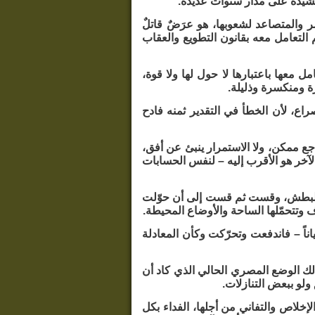
ونشيده على مدار سنوات عديدة.
ر والمتصاعد لشعوبها، هو عرَضٌ قاتلٌ
التعامل معه بقانون التطويع والعقاب
 معها باعتبارها لا حول لها ولا قوة،
ة ومنكسرة وذليلة.
راع، لأن الخطأ في التقدير ثمنه فادح
ع ممكن، ولا الاستمرار ينبئ عن أفق،
لآخر هو الأقرب إليه – لنفس الحسابات
م البطش، وقست ثم قست إلى أن حوّلت
 وتتحمّلها الساحة والأوضاع المحيطة.
اً – فاندفعت وتحرّكت وكأن المعادلة
لك الوضع المصري الحالي الذي كاد أن
لو ببعض التنازلات.
لإخلاص والتفاني من أجلها، الفداء بكل