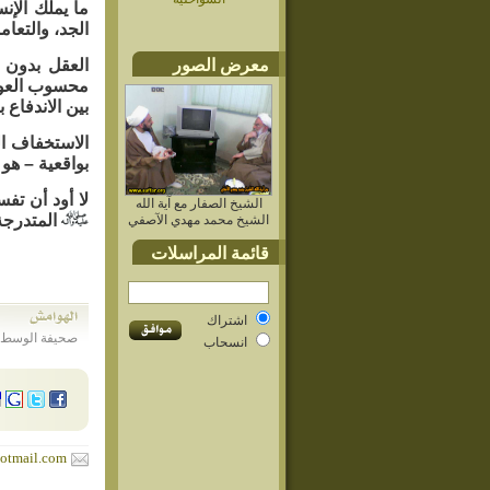
ما يملك الإن
الجد، والتعام
معرض الصور
العقل بدون 
محسوب العواق
بين الاندفاع
الاستخفاف ال
بواقعية – هو 
لا أود أن تفس
الشيخ الصفار مع آية الله
المتدرجة
الشيخ محمد مهدي الآصفي
قائمة المراسلات
اشتراك
صحيفة الوسط البحرينية - العدد 3845 - الإثن
انسحاب
otmail.com