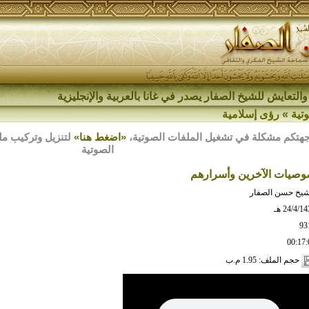
والتعايش للشيخ الصفار يصدر في غانا بالعربية والإنجليزية
تية
»
رؤى إسلامية
هتكم مشكلة في تشغيل الملفات الصوتية،
«اضغط هنا»
الصوتية
وصيات الآخرين وأسرارهم
شيخ حسن الصفار
24/4/1 هـ
93
00:17:
حجم الملف: 1.95 م.ب