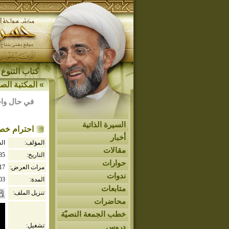
كتاب التنوع 
»
المكتبة الصو
في حال واج
السيرة الذاتية
احترام خص
أخبار
المؤلف:
ال
مقالات
التاريخ:
435
حوارات
مرات العرض:
17
ندوات
المدة:
03
متابعات
تنزيل الملف:
محاضرات
خطب الجمعة النصيّة
تشغيل:
دروس