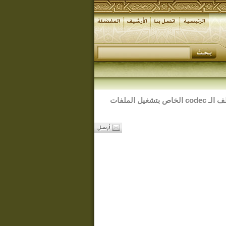
لتنزيل وتركيب ملف الـ codec الخاص بتشغيل الملفات