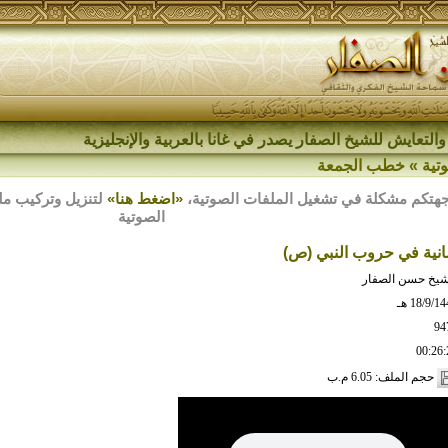
والتعايش للشيخ الصفار يصدر في غانا بالعربية والإنجليزية
تية
»
خطب الجمعة
هتكم مشكلة في تشغيل الملفات الصوتية،
«اضغط هنا»
الصوتية
سانية في حروب النبي (ص)
شيخ حسن الصفار
18/9/1 هـ
94
00:26:
حجم الملف: 6.05 م.ب