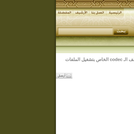
لتنزيل وتركيب ملف الـ codec الخاص بتشغيل الملفات