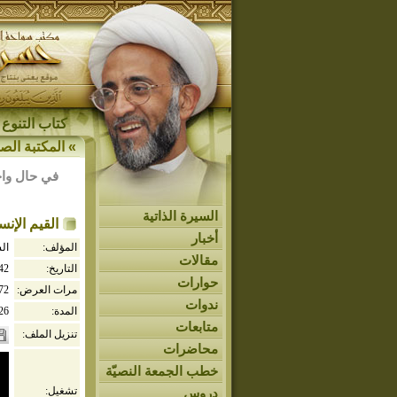
كتاب التنوع 
»
المكتبة الصو
في حال واج
السيرة الذاتية
القيم الإن
أخبار
المؤلف:
ال
مقالات
التاريخ:
442
حوارات
مرات العرض:
72
ندوات
المدة:
26
متابعات
تنزيل الملف:
محاضرات
خطب الجمعة النصيّة
تشغيل:
دروس