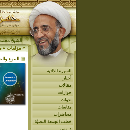
الشيخ محمد 
»
مؤلفات
»
م
التنوع وال
السيرة الذاتية
أخبار
مقالات
حوارات
ندوات
متابعات
محاضرات
خطب الجمعة النصيّة
دروس