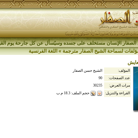
الصفار الإنسان مستخلف على جسده وسيُسأل عن كل جارحة يوم القي
ؤلفات لسماحة الشيخ الصفار مترجمة
»
اللغة الفرنسية
تعايش
المؤلف:
الشيخ حسن الصفار
عدد الصفحات:
90
مرات العرض:
30235
حجم الملف: 18.3 م.ب
القراءة والتنزيل: