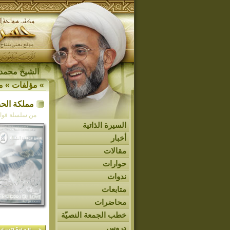
الشيخ محمد 
»
مؤلفات
»
م
مملكة الحب
من سلسلة قوان
السيرة الذاتية
أخبار
مقالات
حوارات
ندوات
متابعات
محاضرات
خطب الجمعة النصيّة
دروس