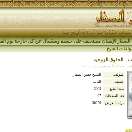
الصفار الإنسان مستخلف على جسده وسيُسأل عن كل جارحة يوم القي
ؤلفات الشيخ
 .. الحقوق الزوجية
ين السعادة الزوجية وأبجديات الحب
المؤلف:
الشيخ حسن الصفار
الطبعة:
الثانية
سنة الطبع:
2005
عدد الصفحات:
97
مرات العرض:
30229