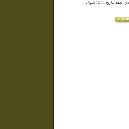
مشاركة الشيخ الصفار في الملتقى الفكري العالمي الثاني لعلماء الشيعة والسنة، الذي انعقد بتاريخ 11-12 شوال