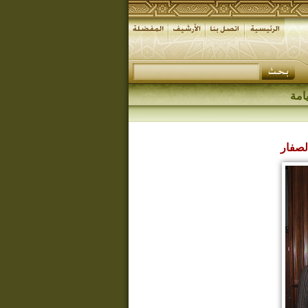
امة
لصفار