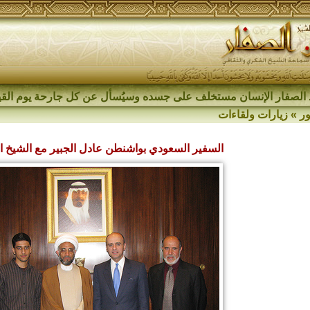
الصفار الإنسان مستخلف على جسده وسيُسأل عن كل جارحة يوم القي
ر
»
زيارات ولقاءات
السفير السعودي بواشنطن عادل الجبير مع الشيخ ا