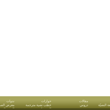
مقالات
حوارات
ندوات
النصيّة
دروس
خطب نصية مترجمة
معرض الصو
بريد
المقدمات
البحث المت