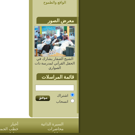
الواقع والطموح
معرض الصور
الشيخ الصفار يشارك في
الحفل القرآني لمدرسة ذات
الصواري
قائمة المراسلات
اشتراك
انسحاب
السيرة الذاتية
أخبار
محاضرات
خطب الجمعة 
مسائل وردود
مؤلفات