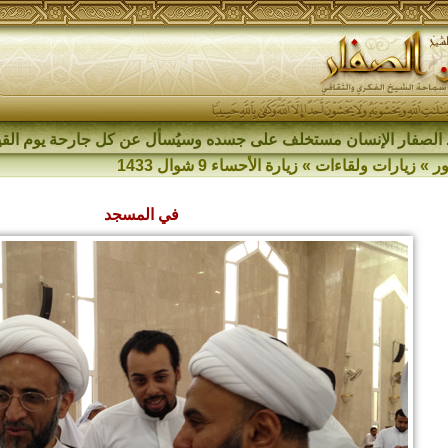
الصفار الإنسان مستخلف على جسده وسيُسأل عن كل جارحة يوم القي
ر
»
زيارات ولقاءات
»
زيارة الأحساء 9 شوال 1433
في المسجد