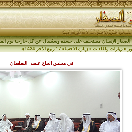
الصفار الإنسان مستخلف على جسده وسيُسأل عن كل جارحة يوم القي
ر
»
زيارات ولقاءات
»
زيارة الاحساء 17 ربيع الآخر 1434هـ
في مجلس الحاج عيسى السلطان