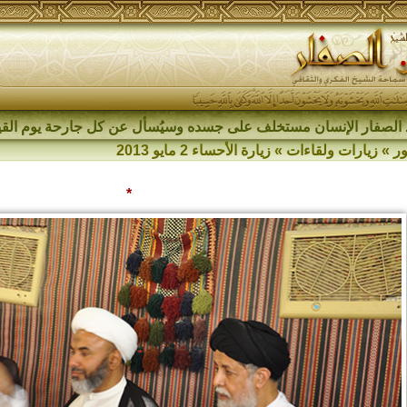
الصفار الإنسان مستخلف على جسده وسيُسأل عن كل جارحة يوم القي
ر
»
زيارات ولقاءات
»
زيارة الأحساء 2 مايو 2013
*