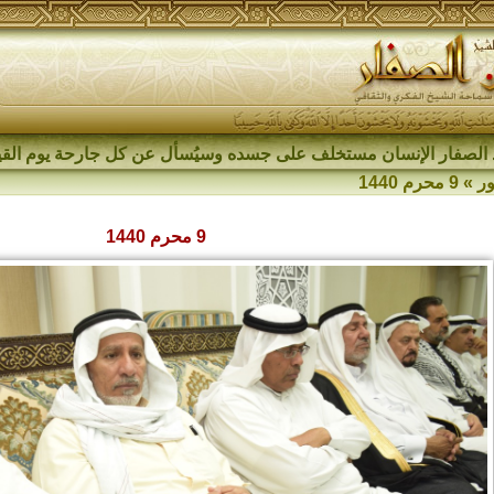
الصفار الإنسان مستخلف على جسده وسيُسأل عن كل جارحة يوم القي
ر
»
9 محرم 1440
9 محرم 1440