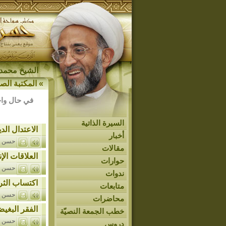
الشيخ محمد 
»
المكتبة الصو
في حال واج
السيرة الذاتية
الاعتدال الد
أخبار
حسن ا
مقالات
العلاقات الإن
حوارات
حسن ا
ندوات
اكتساب الثر
متابعات
حسن ا
محاضرات
الفقر البغي
خطب الجمعة النصيّة
حسن ا
دروس