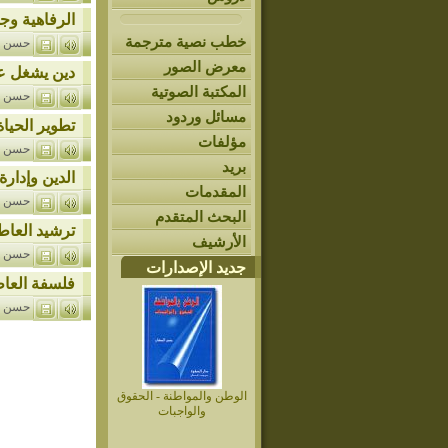
الرفاهية وجو
خطب نصية مترجمة
حسن ا
معرض الصور
دين يشغل عن
المكتبة الصوتية
حسن ا
مسائل وردود
تطوير الحياة
مؤلفات
حسن ا
بريد
الدين وإدارة 
المقدمات
حسن ا
البحث المتقدم
ترشيد العاطف
الأرشيف
حسن ا
جديد الإصدارات
فلسفة العاط
حسن ا
الوطن والمواطنة - الحقوق
والواجبات