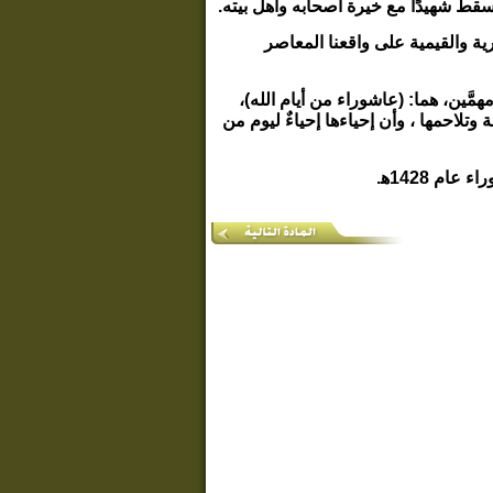
قط شهيدًا مع خيرة أصحابه وأهل بيته.
ية والقيمية على واقعنا المعاصر
َّين، هما: (عاشوراء من أيام الله)،
تلاحمها ، وأن إحياءها إحياءٌ ليوم من
م 1428ﻫ.