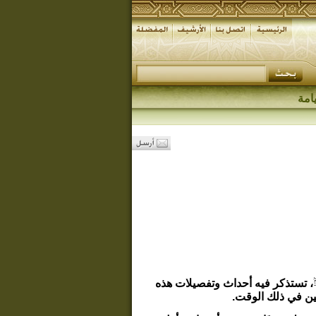
امة
، تستذكر فيه أحداث وتفصيلات هذه
ين في ذلك الوقت.