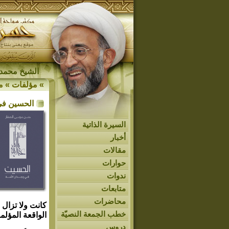
الشيخ محمد 
»
مؤلفات
»
م
الحسين في
السيرة الذاتية
أخبار
مقالات
حوارات
ندوات
متابعات
محاضرات
كانت ولا تزال
خطب الجمعة النصيّة
الواقعة المؤل
دروس