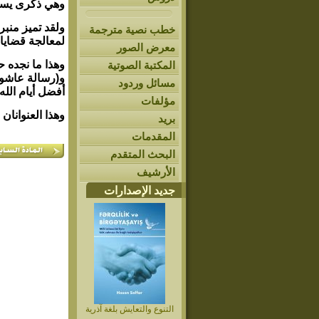
وهي ذكرى يستله
ولقد تميز منبر
خطب نصية مترجمة
لمعالجة قضاياه
معرض الصور
وهذا ما نجده 
المكتبة الصوتية
و(رسالة عاشورا
مسائل وردود
أفضل أيام الله.
مؤلفات
وهذا العنوانان 
بريد
المقدمات
البحث المتقدم
الأرشيف
جديد الإصدارات
التنوع والتعايش بلغة آذرية