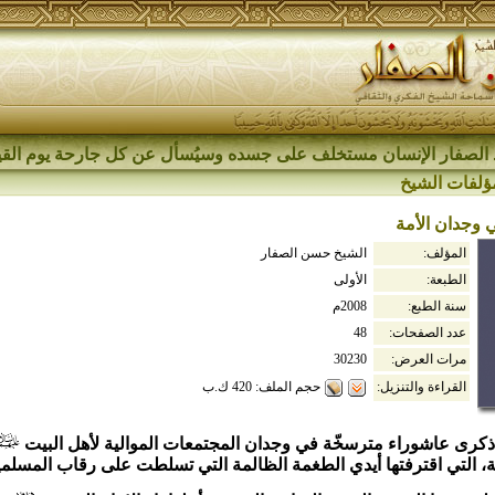
الصفار الإنسان مستخلف على جسده وسيُسأل عن كل جارحة يوم القي
ؤلفات الشيخ
 وجدان الأمة
المؤلف:
الشيخ حسن الصفار
الطبعة:
الأولى
سنة الطبع:
2008م
عدد الصفحات:
48
مرات العرض:
30230
حجم الملف: 420 ك.ب
القراءة والتنزيل:
 ذكرى عاشوراء مترسخّة في وجدان المجتمعات الموالية لأهل البيت
مة، التي اقترفتها أيدي الطغمة الظالمة التي تسلطت على رقاب المسلم