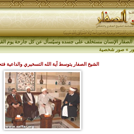
الصفار الإنسان مستخلف على جسده وسيُسأل عن كل جارحة يوم القي
ر
»
صور شخصية
الشيخ الصفار يتوسط آية الله التسخيري والداعية فت