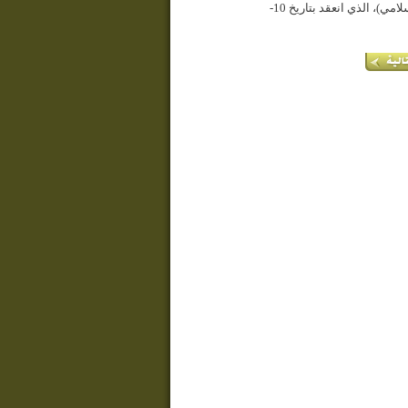
الملتقى الدولي الثاني بدمشق، تحت عنوان (الرسول الأعظم (ص) رمز التضامن الإسلامي)، الذي انعقد بتاريخ 10-