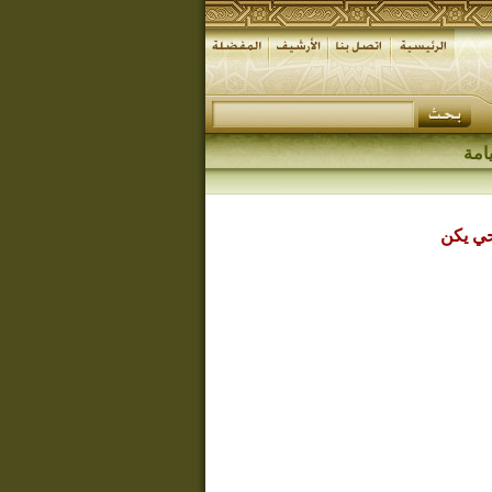
امة
حي يكن