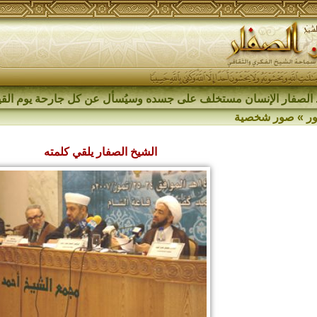
الصفار الإنسان مستخلف على جسده وسيُسأل عن كل جارحة يوم القي
ر
»
صور شخصية
الشيخ الصفار يلقي كلمته