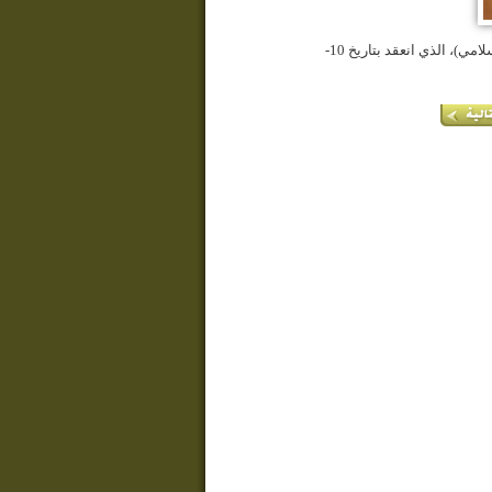
الملتقى الدولي الثاني بدمشق، تحت عنوان (الرسول الأعظم (ص) رمز التضامن الإسلامي)، الذي انعقد بتاريخ 10-