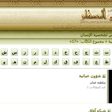
اقي لشخصية الإنسان
ية
» مجموع الكتّاب: «17»
ت
ث
ج
ح
خ
د
ذ
ر
ز
س
ش
ظ
ع
غ
ف
ق
ك
ل
م
ن
هـ
و
شؤون عمانية
سلطنة عمان
عدد المقالات: 1
شبكة آفاق