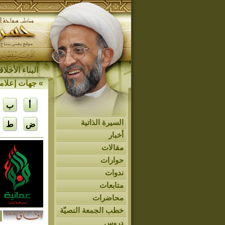
البناء الأخل
»
جهات إعلام
أ
ب
السيرة الذاتية
ض
ط
أخبار
مقالات
حوارات
ندوات
متابعات
محاضرات
خطب الجمعة النصيّة
دروس