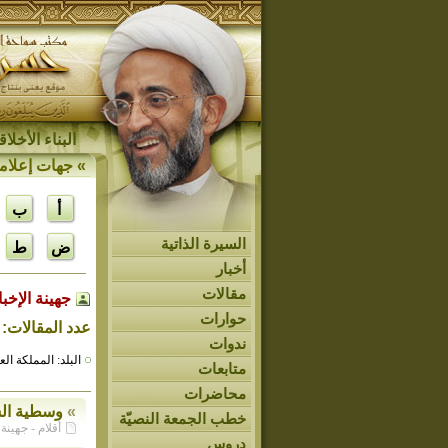
البناء الأخل
»
جهات إعلام
أ
ب
السيرة الذاتية
ض
ط
أخبار
مقالات
جهينة الإخبا
حوارات
عدد المقالات: 125
ندوات
البلد: المملكة ال
متابعات
محاضرات
»
وسطية الس
خطب الجمعة النصيّة
أقلام - جهينة الإخبا
دروس