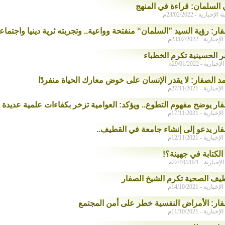
 السلمان: قراءة في المنهج
بارية - 23/02/2022م
ار: رؤية السيد ”السلمان“ منفتحة وواعية.. وتجربته ثرية دينيا واجتماعي
رية - 23/02/2022م
بر الحسينية تكرم الخطباء
رية - 29/01/2022م
 الصفار: لا يقدر الإنسان على خوض معارك الحياة منفردًا
رية - 27/11/2021م
ار يوضح مفهوم التطوع.. ويؤكد: العوامية تزخر بكفاءات علمية عديدة
رية - 17/11/2021م
فار يدعو إلى إنشاء جامعة في القطيف..
رية - 12/11/2021م
لكتابة في جهينة؟!
رية - 22/10/2021م
يف الصحية تكرم الشيخ الصفار
رية - 14/10/2021م
فار: الأمراض النفسية خطر على أمن المجتمع
رية - 11/10/2021م