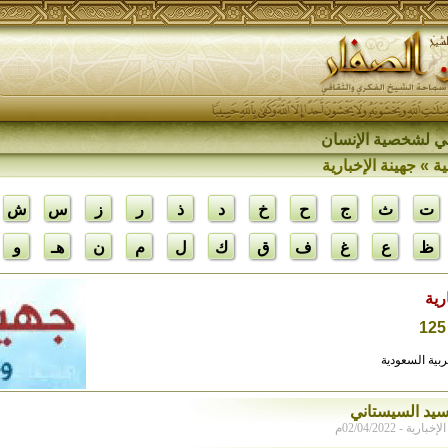
اقي لشخصية الإنسان
ية
» جهينة الإخبارية
ت
ث
ج
ح
خ
د
ذ
ر
ز
س
ش
ظ
ع
غ
ف
ق
ك
ل
م
ن
هـ
و
رية
عربية السعودية
يد السيستاني‎‎
رية - 02/04/2022م